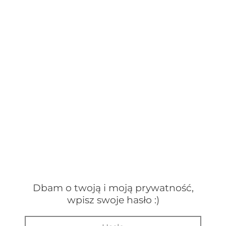
Skip
to
content
Dbam o twoją i moją prywatność,
wpisz swoje hasło :)